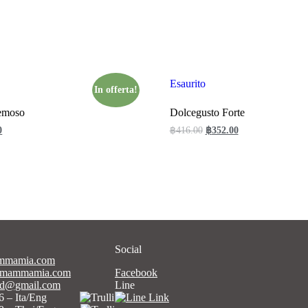
Esaurito
In offerta!
emoso
Dolcegusto Forte
0
฿
416.00
฿
352.00
Leggi tutto
Social
ammamia.com
eemammamia.com
Facebook
and@gmail.com
Line
4376 – Ita/Eng