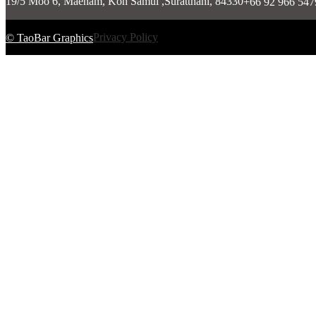
19/5 Moo 6, Maenam, Koh Samui ,Suratthani, 84330
+66 92 966 5
Privacy Policy
© TaoBar Graphics