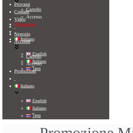
Provami
Carrello
Contatti
Accesso
Video
Promozioni
Negozio
Italiano
Account
English
Carrello
Italiano
Accesso
ไทย
Promozioni
Italiano
English
Italiano
ไทย
Promozione Ma