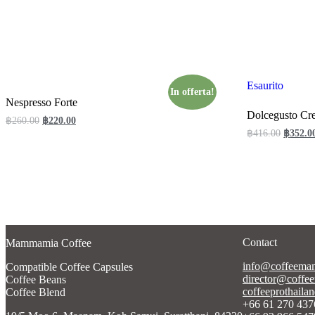
Esaurito
In offerta!
Nespresso Forte
Dolcegusto Cr
฿
260.00
฿
220.00
฿
416.00
฿
352.0
Aggiungi al carrello
Leggi tutto
Contact
Mammamia Coffee
info@coffeem
Compatible Coffee Capsules
director@coff
Coffee Beans
coffeeprothail
Coffee Blend
+66 61 270 