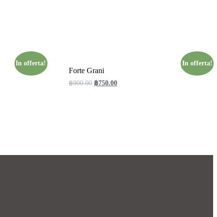
In offerta!
In offerta!
Forte Grani
฿
900.00
฿
750.00
Aggiungi al carrello