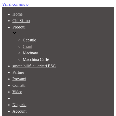
Vai al contenuto
Home
Chi Siamo
Prodotti
Capsule
Grani
Macinato
Macchina Caffè
sostenibilità e i criteri ESG
Partner
Provami
Contatti
Video
Negozio
Account