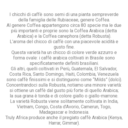
I chicchi di caffè sono semi di una pianta sempreverde
della famiglia delle Rubiaceae, genere Coffea.
Al genere Coffea appartengono circa 80 specie ma le due
più importanti e proprie sono la Coffea Arabica (detta
Arabica) e la Coffea canephora (detta Robusta).
L’aroma del chicco di caffè con una piacevole acidità e
gusto fine.
Questa varietà ha un chicco di colore verde azzurro e
forma ovale: i caffè arabica coltivati in Brasile sono
specificatamente definiti brasiliani.
Gli altri, quelli coltivati in Perù, Guatemala, El Salvador,
Costa Rica, Santo Domingo, Haiti, Colombia, Venezuela
sono caffè finissimi e si distinguono come “Milds” (dolci).
Concentrandoci sulla Robusta, notiamo una minore varietà:
si ottiene un caffè dal gusto più forte di quello Arabica;
la sua grana è tonda e di colore giallo o giallo-marrone.
La varietà Robusta viene solitamente coltivata in India,
Vietnam, Congo, Costa d’Avorio, Camerun, Togo,
Madagascar e Indonesia.
Truly Africa produce anche il pregiato caffè Arabica (Kenya,
Harrar, Gimmar).