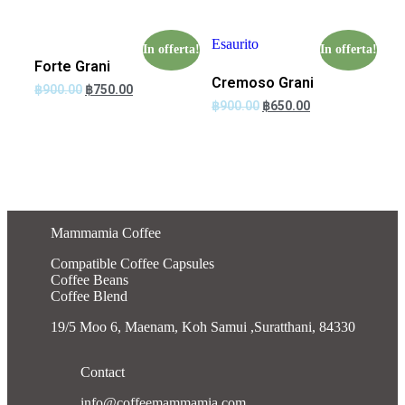
Esaurito
In offerta!
In offerta!
Forte Grani
Cremoso Grani
฿
900.00
฿
750.00
฿
900.00
฿
650.00
Mammamia Coffee
Compatible Coffee Capsules
Coffee Beans
Coffee Blend
19/5 Moo 6, Maenam, Koh Samui ,Suratthani, 84330
Contact
info@coffeemammamia.com