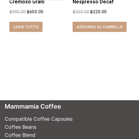
Cremoso Grani
Nespresso Decaf
฿
900.00
฿
650.00
฿
260.00
฿
220.00
LEGGI TUTTO
AGGIUNGI AL CARRELLO
Mammamia Coffee
Compatible Coffee Capsules
Coffee Beans
Coffee Blend