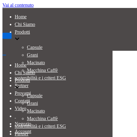
Vai al contenuto
Home
Chi Siamo
Prodotti
Menu
di
navigazione
Capsule
Grani
Menu
di
Macinato
Home
navigazione
Macchina Caffè
Chi Siamo
sostenibilità e i criteri ESG
Prodotti
Partner
Provami
Capsule
Contatti
Grani
Video
Macinato
Macchina Caffè
Negozio
sostenibilità e i criteri ESG
Account
Partner