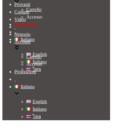
Provami
Carrello
Contatti
Accesso
Video
Promozioni
Negozio
Italiano
Account
English
Carrello
Italiano
Accesso
ไทย
Promozioni
Italiano
English
Italiano
ไทย