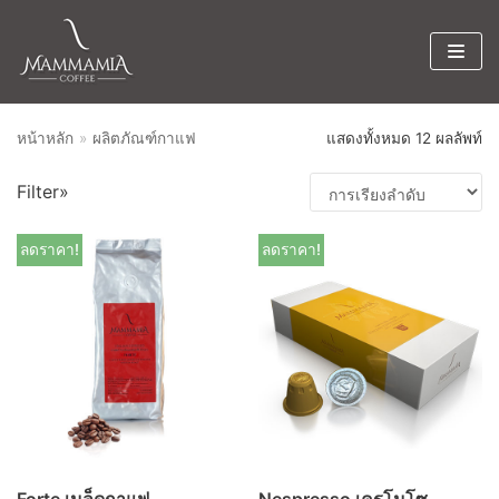
Skip
to
content
หน้าหลัก
»
ผลิตภัณฑ์กาแฟ
แสดงทั้งหมด 12 ผลลัพท์
Product categories
Filter»
ผลิตภัณฑ์กาแฟ
×
ลดราคา!
ลดราคา!
Forte เมล็ดกาแฟ
Nespresso เครโมโซ