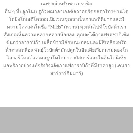
เฉพาะสำหรับชาวบราซิล
อื่น ๆ ที่ปลูกในเปรูกัวเตมาลาเอลซัลวาดอร์คอสตาริกาซานโต
โดมิงโกเฮติโคลอมเบียเวเนซุเอลาเป็นกาแฟที่ดีมากและมี
ความโดดเด่นในชื่อ “
Milds” (
หวาน
)
มุ่งเน้นไปที่โรบัสต้าเรา
สังเกตเห็นความหลากหลายน้อยลง
:
คุณจะได้กาแฟรสชาติเข้ม
ข้นกว่าอาราบิก้า เมล็ดข้าวมีลักษณะกลมและมีสีเหลืองหรือ
น้ำตาลเหลือง พันธุ์โรบัสต้ามักปลูกในอินเดียเวียดนามคองโก
ไอวอรี่โคสต์แคเมอรูนโตโกมาดากัสการ์และในอินโดนีเซีย
แอฟริกาอย่างแท้จริงยังผลิตกาแฟอาราบิก้าที่มีราคาสูง
(
เคนยา
ฮาร์ราร์กิมมาร์
)