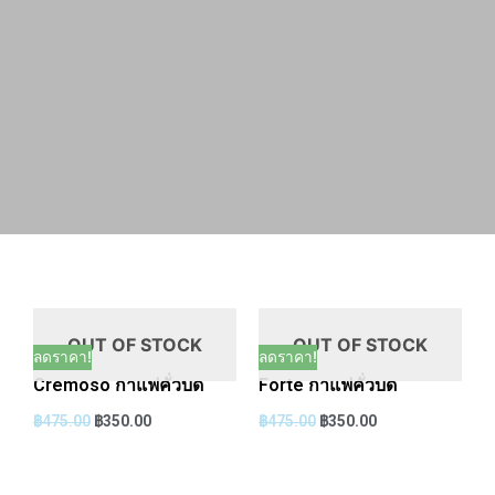
OUT OF STOCK
OUT OF STOCK
ลดราคา!
ลดราคา!
Cremoso กาแฟคั่วบด
Forte กาแฟคั่วบด
฿
475.00
฿
350.00
฿
475.00
฿
350.00